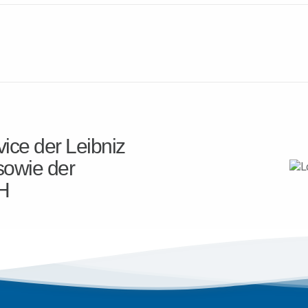
ice der Leibniz
sowie der
H