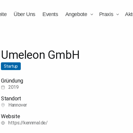
eite
Über Uns
Events
Angebote
Praxis
Akt
Umeleon GmbH
Startup
Gründung
2019
Standort
Hannover
Website
https://kennmal.de/