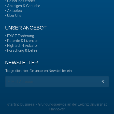
•
Gründungsstories
•
Anzeigen & Gesuche
•
Aktuelles
•
Über Uns
UNSER ANGEBOT
•
EXIST-Förderung
•
Patente & Lizenzen
•
Hightech-Inkubator
•
Forschung & Lehre
NEWSLETTER
Trage dich hier für unseren Newsletter ein
starting business - Gründungsservice an der Leibniz Universität
Hannover