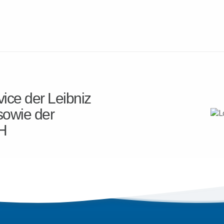
ice der Leibniz
sowie der
H