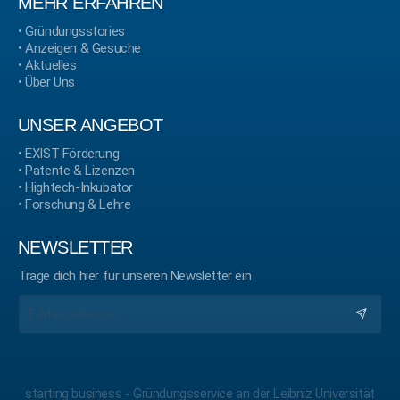
MEHR ERFAHREN
•
Gründungsstories
•
Anzeigen & Gesuche
•
Aktuelles
•
Über Uns
UNSER ANGEBOT
•
EXIST-Förderung
•
Patente & Lizenzen
•
Hightech-Inkubator
•
Forschung & Lehre
NEWSLETTER
Trage dich hier für unseren Newsletter ein
starting business - Gründungsservice an der Leibniz Universität