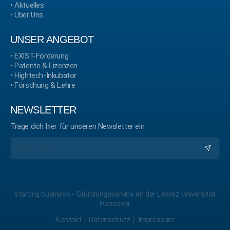
•
Aktuelles
•
Über Uns
UNSER ANGEBOT
•
EXIST-Förderung
•
Patente & Lizenzen
•
Hightech-Inkubator
•
Forschung & Lehre
NEWSLETTER
Trage dich hier für unseren Newsletter ein
starting business - Gründungsservice an der Leibniz Universität
Hannover
Kontakt
￨
Datenschutz
￨
Impressum