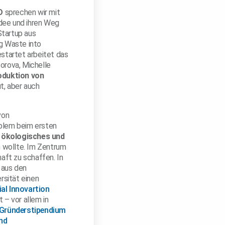
D
sprechen wir mit
Idee und ihren Weg
Startup aus
ng Waste into
startet arbeitet das
zorova, Michelle
oduktion von
ut, aber auch
von
oblem beim ersten
 ökologisches und
 wollte. Im Zentrum
aft zu schaffen. In
 aus den
rsität einen
al Innovartion
 – vor allem in
Gründerstipendium
und