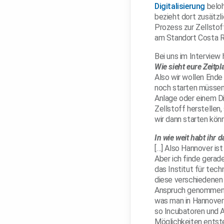
Digitalisierung
beloh
bezieht dort zusätzl
Prozess zur Zellstof
am Standort Costa R
Bei uns im Interview 
Wie sieht eure Zeitp
Also wir wollen Ende 
noch starten müssen.
Anlage oder einem Di
Zellstoff herstellen,
wir dann starten kön
In wie weit habt ihr
[…] Also Hannover is
Aber ich finde gerad
das Institut für tec
diese verschiedenen
Anspruch genommen. W
was man in Hannover 
so Incubatoren und A
Möglichkeiten entste