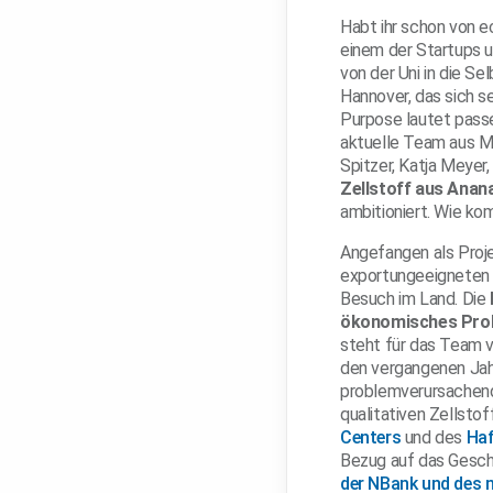
Habt ihr schon von e
einem der Startups u
von der Uni in die S
Hannover, das sich s
Purpose lautet passe
aktuelle Team aus Me
Spitzer, Katja Meyer
Zellstoff aus Anan
ambitioniert. Wie k
Angefangen als Proje
exportungeeigneten B
Besuch im Land. Die
ökonomisches Pro
steht für das Team v
den vergangenen Jah
problemverursachende
qualitativen Zellsto
Centers
und des
Haf
Bezug auf das Gesch
der NBank und des n