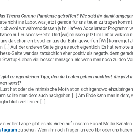
h das Thema Corona-Pandemie getroffen? Wie seid ihr damit umgega
te nicht ins Labor, was jetzt gerade für uns teuer zu tragen kommt
er, obwohl wir währenddessen ja im Hafven Accelerator Programm w
ben auf Business-Seite. Und [wir] müssen jetzt im Labor wirklich 
uns da schon ein bisschen aus der Bahn geworfen. [Wir] können jetzt
. […] Auf der anderen Seite ging es auch eigentlich. Es hat remote a
iness-Seite war das tatsächlich eher positiv als negativ, denn gera
n Startup-Leben viel besser managen, als wenn man noch zu den Vo
t gibt es irgendeinen Tipp, den du Leuten geben möchtest, die jetzt in
hren warst?
ust hat oder die intrinsische Motivation sich irgendwo einzubringen
dann sollte man dem auch nachgehen. […] Am Ende kann man in dem,
laublich viel lernen […].
w in voller Länge gibt es als Video auf unseren Social Media Kanälen
nstagram
zu sehen. Wenn ihr noch Fragen an eco:fibr oder uns haben 