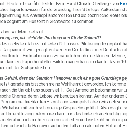
nt. Heute ist eco:fibr Teil der Farm Food Climate Challenge von
Pro
iches Expertenwissen für die Gründung Ihres Startups. Außerdem st
fgewinnung aus Ananaspflanzenresten und die technische Realisieru
ica beginnt am Horizont in Sichtweite zu kommen.
haben wir Merit gefragt:
lanung aus, wie sieht die Roadmap aus für die Zukunft?
des nächsten Jahres auf jeden Fall unsere Pilotierung fix geplant ha
 Das passiert wie gesagt entweder in Costa Rica oder Deutschland 
enstleister. Erstmal müssen wir natürlich noch eine kleinere Menge
 so dass ein Papierhersteller wirklich sagen kann, ich kaufe davon 1
nen mit der Großproduktion.
 das Gefühl, dass der Standort Hannover euch eine gute Grundlage g
t jetzt gerade ein bisschen meine Wahlheimat geworden. Ich komme u
e auch die Uni gibt uns super viel. […] Seit Anfang an bekommen wir 
hnische Chemie, deren Labore wir benutzen können. Auf der anderen S
 Programme durchlaufen – von hannoverimpuls haben wir auch schon
ir haben mit euch schon einige Gespräche geführt. Also es gibt sch
an Unterstützung bekommen kann und das finde ich auch richtig sup
ccelerator noch mehr zusammen arbeiten und vielleicht noch ein pa
hen, sehe ich da Hannover auf jeden Fall auch als guten Hotspot – g