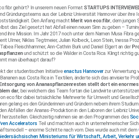
co:fibr gehört? In unserem neuen Format
STARTUPS INTERVIEWE
nd Gründungsteams aus der Leibniz Universität Hannover über ihre 
elbstständigkeit. Den Anfang macht
Merit von eco:fibr
, dem jungen 
elbst das Ziel gesetzt hat Abfall einen neuen Sinn zu geben – Turni
nd ihre Mission. Im Jahr 2017 noch unter dem Namen Musa Fibra ge
rit Ulmer, Niklas Tegtmeier, Julian Kolbeck, Leon Stein, Inessa Pro
, Tabea Fleischhammer, Ann-Cathrin Burk und Daniel Elgert an der
Pr
aspflanzen
und schützt so die Wälder in Costa Rica. Klingt richtig g
ommt man überhaupt darauf?
kt der studentischen Initiative
enactus Hannover
zur Verwertung 
ananen aus Costa Rica in Textilien, änderte sich das anvisierte Pr
Entsorgung von Ananaspflanzenresten stellt dort ein enormes
blem dar
, bei welchem das Team fortan die Landwirte unterstützen
on eco:fibr dabei tatsächliche Mehrwerte für Umwelt und Gesellsch
ren gelang es den Gründerinnen und Gründern nebem ihrem Studium
n Abfällen der Ananas-Produktion in den Laboren der Leibniz Unive
ff herzustellen. Gleichzeitig nahmen sie an den Programmen des
Soci
ven Accelerators
Teil und machten auch in unternehmerischer Sicht
äftsmodell – enorme Schritte nach vorn. Dies wurde auch mit dem
iedersächsischen Ministeriums für Wirtschaft, Arbeit, Verkehr 