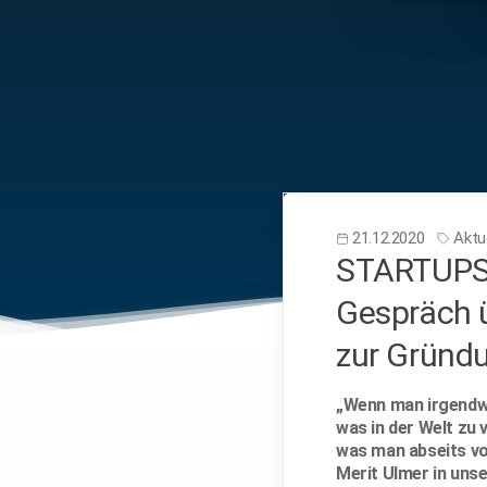
21.12.2020
Aktue
STARTUPS 
Gespräch ü
zur Gründ
„Wenn man irgendwi
was in der Welt zu
was man abseits vom
Merit Ulmer in unse