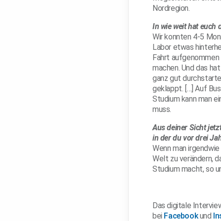
Nordregion.
In wie weit hat euc
Wir konnten 4-5 Mona
Labor etwas hinterh
Fahrt aufgenommen ha
machen. Und das hat 
ganz gut durchstarten
geklappt. […] Auf Bus
Studium kann man ei
muss.
Aus deiner Sicht jetz
in der du vor drei Ja
Wenn man irgendwie L
Welt zu verändern, 
Studium macht, so ung
Das digitale Intervie
bei
Facebook
und
I