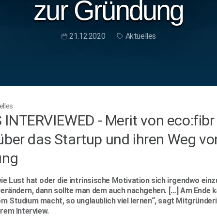
zur Gründung
21.12.2020
Aktuelles
lles
INTERVIEWED - Merit von eco:fibr
ber das Startup und ihren Weg von
ung
e Lust hat oder die intrinsische Motivation sich irgendwo ein
 verändern, dann sollte man dem auch nachgehen. […] Am Ende 
 Studium macht, so unglaublich viel lernen“, sagt Mitgründeri
rem Interview.