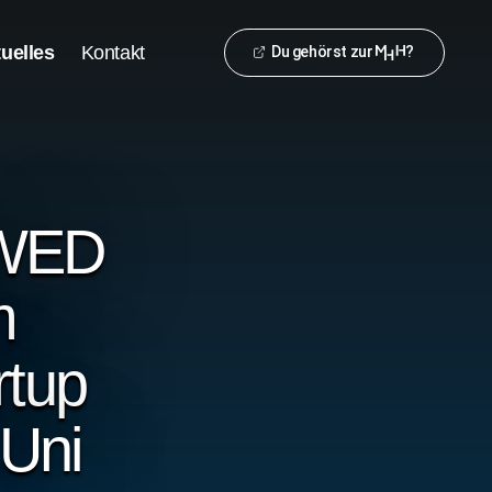
uelles
Kontakt
Du gehörst zur
?
WED
m
rtup
 Uni