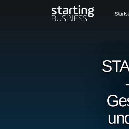
Starts
ST
Ges
und