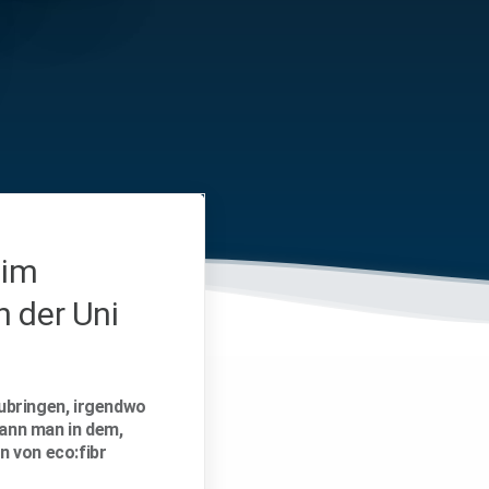
 im
 der Uni
zubringen, irgendwo
kann man in dem,
n von eco:fibr