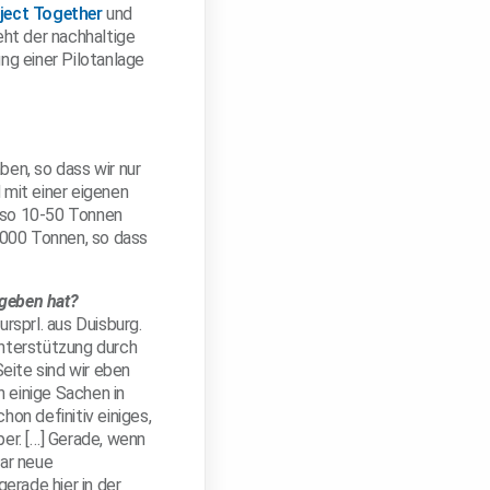
ject Together
und
eht der nachhaltige
ng einer Pilotanlage
ben, so dass wir nur
mit einer eigenen
, so 10-50 Tonnen
0.000 Tonnen, so dass
egeben hat?
rsprl. aus Duisburg.
Unterstützung durch
eite sind wir eben
 einige Sachen in
on definitiv einiges,
er. […] Gerade, wenn
ar neue
erade hier in der