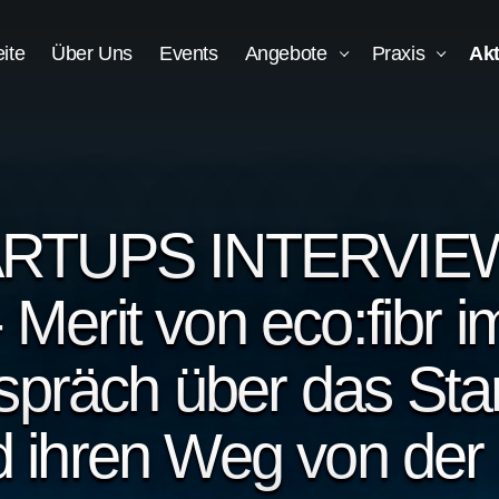
eite
Über Uns
Events
Angebote
Praxis
Akt
ARTUPS INTERVIE
- Merit von eco:fibr i
präch über das Sta
 ihren Weg von der