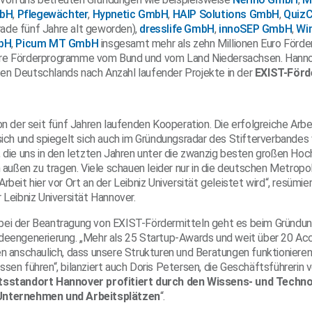
mbH
,
Pflegewächter
,
Hypnetic GmbH
,
HAIP Solutions GmbH
,
Quiz
rade fünf Jahre alt geworden),
dresslife GmbH
,
innoSEP GmbH
,
Win
bH
,
Picum MT GmbH
insgesamt mehr als zehn Millionen Euro Förde
re Förderprogramme vom Bund und vom Land Niedersachsen. Hanno
en Deutschlands nach Anzahl laufender Projekte in der
EXIST-Förd
on der seit fünf Jahren laufenden Kooperation. Die erfolgreiche Arbe
 sich und spiegelt sich auch im Gründungsradar des Stifterverbandes 
, die uns in den letzten Jahren unter die zwanzig besten großen Hoc
h außen zu tragen. Viele schauen leider nur in die deutschen Metropo
rbeit hier vor Ort an der Leibniz Universität geleistet wird“, resümier
 Leibniz Universität Hannover.
bei der Beantragung von EXIST-Fördermitteln geht es beim Gründu
Ideengenerierung. „Mehr als 25 Startup-Awards und weit über 20 Ac
en anschaulich, dass unsere Strukturen und Beratungen funktionieren 
ssen führen“, bilanziert auch Doris Petersen, die Geschäftsführerin 
tsstandort Hannover profitiert durch den Wissens- und Techno
Unternehmen und Arbeitsplätzen
“.