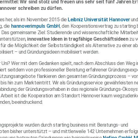
mittel: Wir sind stolz und freuen uns sehr seit fünf Jahren E
annover schreiben zu dürfen.
 es her, als im November 2015 die
Leibniz Universität Hannover
und
g, die
hannoverimpuls GmbH
, den Kooperationsvertrag zu starting
 Das gemeinsame Ziel: Studierende und wissenschaftliche Mitarbeite
unterstützen,
innovative Ideen in tragfähige Geschäftsideen
zu v
 für die Möglichkeit der Selbstständigkeit als Alternative zu einer a
ilisiert – und Gründungsideen mobilisiert werden.
Uni? Wer mit dem Gedanken spielt, nach dem Abschluss den Weg in
tiert seitdem von professioneller Beratung erfahrener Gründungsex
ützungsangebote flankieren den gesamten Gründungsprozess – von
is hin zum Markteintritt. Wir als Gründungsservice gewährleisten n
inbindung der Gründungsvorhaben in das regionale Gründungs-Ökosy
Arbeit ist die Kooperation am Standort Hannover kaum wegzudenke
finden, beeindruckend.
gsprojekte wurden durch starting business mit Beratungs- und
oten bisher unterstützt – und mittlerweile 142 Unternehmen erfolg
von uns betreuten Gründungen wie beispielsweise
Nefino GmbH
,
M