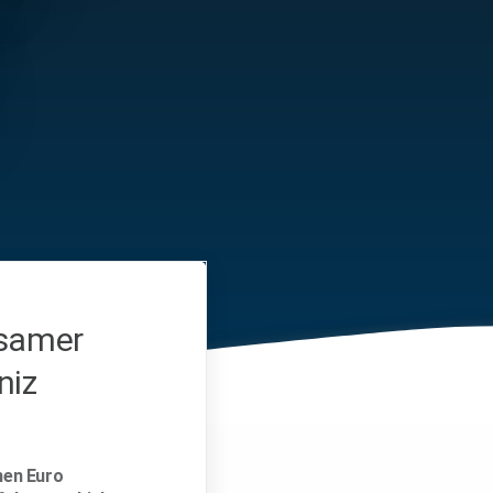
nsamer
niz
nen Euro