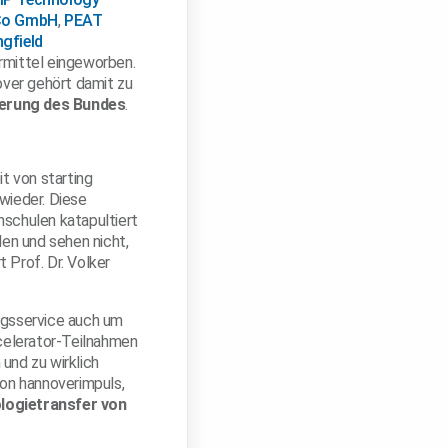
Co GmbH
,
PEAT
gfield
rmittel eingeworben.
ver gehört damit zu
erung des Bundes
.
it von starting
wieder. Diese
hschulen katapultiert
len und sehen nicht,
t Prof. Dr. Volker
ngsservice auch um
celerator-Teilnahmen
und zu wirklich
von hannoverimpuls,
logietransfer von