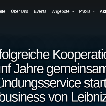
eite
Über Uns
Events
Angebote
Praxis
Akt
folgreiche Kooperati
nf Jahre gemeinsa
ündungsservice start
business von Leibni