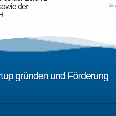
sowie der
H
artup gründen und Förderung