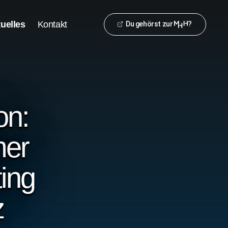
uelles
Kontakt
Du gehörst zur
?
on:
mer
ing
z