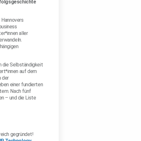
rfolgsgeschichte
 Hannovers
 business
r*innen aller
erwandeln.
bhängigen
 die Selbständigkeit
pert*innen auf dem
 der
eben einer fundierten
stem. Nach fünf
n – und die Liste
reich gegründet!
IP Technology