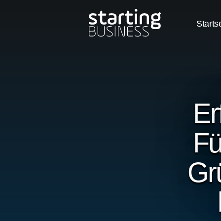
Starts
Er
Fü
Gr