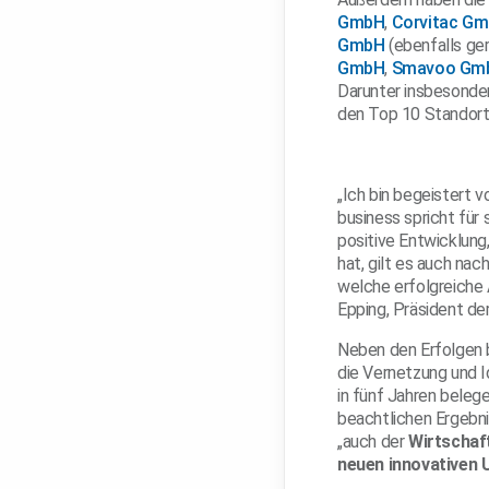
GmbH
,
Corvitac G
GmbH
(ebenfalls ge
GmbH
,
Smavoo Gm
Darunter insbesonde
den Top 10 Standort
„Ich bin begeistert v
business spricht für
positive Entwicklung
hat, gilt es auch nac
welche erfolgreiche A
Epping, Präsident der
Neben den Erfolgen 
die Vernetzung und 
in fünf Jahren beleg
beachtlichen Ergebni
„auch der
Wirtschaf
neuen innovativen 