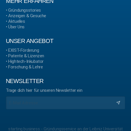
MEHR ERFAHREN
•
Gründungsstories
•
Anzeigen & Gesuche
•
Aktuelles
•
Über Uns
UNSER ANGEBOT
•
EXIST-Förderung
•
Patente & Lizenzen
•
Hightech-Inkubator
•
Forschung & Lehre
NEWSLETTER
Trage dich hier für unseren Newsletter ein
starting business - Gründungsservice an der Leibniz Universität