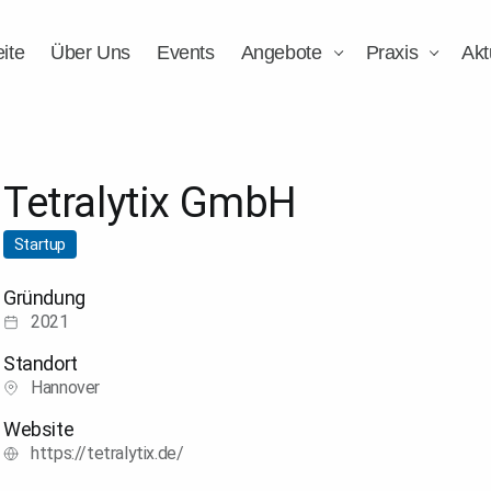
eite
Über Uns
Events
Angebote
Praxis
Akt
Tetralytix GmbH
Startup
Gründung
2021
Standort
Hannover
Website
https://tetralytix.de/