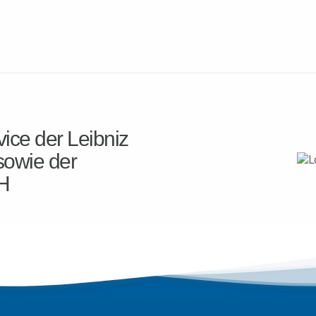
ice der Leibniz
sowie der
H