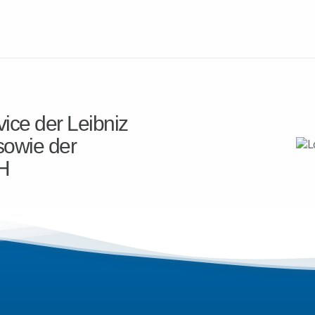
ice der Leibniz
sowie der
H