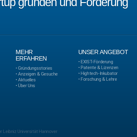
artup gründen und Förderung
MEHR
UNSER ANGEBOT
ERFAHREN
•
EXIST-Förderung
•
Patente & Lizenzen
•
Gründungsstories
•
Hightech-Inkubator
•
Anzeigen & Gesuche
•
Forschung & Lehre
•
Aktuelles
•
Über Uns
r Leibniz Universität Hannover