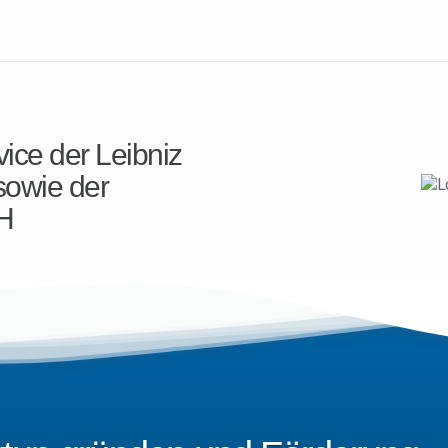
ice der Leibniz
sowie der
H