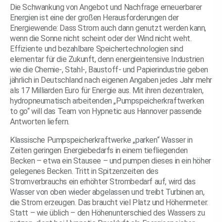
Die Schwankung von Angebot und Nachfrage erneuerbarer
Energien ist eine der großen Herausforderungen der
Energiewende: Dass Strom auch dann genutzt werden kann,
wenn die Sonne nicht scheint oder der Wind nicht weht.
Effiziente und bezahlbare Speichertechnologien sind
elementar für die Zukunft, denn energieintensive Industrien
wie die Chemie-, Stahl-, Baustoff- und Papierindustrie geben
jährlich in Deutschland nach eigenen Angaben jedes Jahr mehr
als 17 Milliarden Euro für Energie aus. Mit ihren dezentralen,
hydropneumatisch arbeitenden „Pumpspeicherkraftwerken
to go“ will das Team von Hypnetic aus Hannover passende
Antworten liefern.
Klassische Pumpspeicherkraftwerke „parken“ Wasser in
Zeiten geringen Energiebedarfs in einem tiefliegenden
Becken – etwa ein Stausee – und pumpen dieses in ein höher
gelegenes Becken. Tritt in Spitzenzeiten des
Stromverbrauchs ein erhöhter Strombedarf auf, wird das
Wasser von oben wieder abgelassen und treibt Turbinen an,
die Strom erzeugen. Das braucht viel Platz und Höhenmeter.
Statt – wie üblich – den Höhenunterschied des Wassers zu