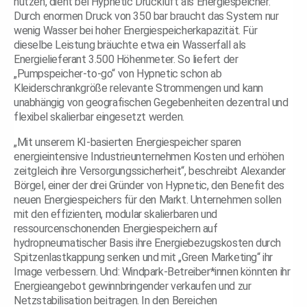
nutzen, dient bei Hypnetic Druckluft als Energiespeicher.
Durch enormen Druck von 350 bar braucht das System nur
wenig Wasser bei hoher Energiespeicherkapazität. Für
dieselbe Leistung bräuchte etwa ein Wasserfall als
Energielieferant 3.500 Höhenmeter. So liefert der
„Pumpspeicher-to-go“ von Hypnetic schon ab
Kleiderschrankgröße relevante Strommengen und kann
unabhängig von geografischen Gegebenheiten dezentral und
flexibel skalierbar eingesetzt werden.
„Mit unserem KI-basierten Energiespeicher sparen
energieintensive Industrieunternehmen Kosten und erhöhen
zeitgleich ihre Versorgungssicherheit“, beschreibt Alexander
Börgel, einer der drei Gründer von Hypnetic, den Benefit des
neuen Energiespeichers für den Markt. Unternehmen sollen
mit den effizienten, modular skalierbaren und
ressourcenschonenden Energiespeichern auf
hydropneumatischer Basis ihre Energiebezugskosten durch
Spitzenlastkappung senken und mit „Green Marketing“ ihr
Image verbessern. Und: Windpark-Betreiber*innen könnten ihr
Energieangebot gewinnbringender verkaufen und zur
Netzstabilisation beitragen. In den Bereichen