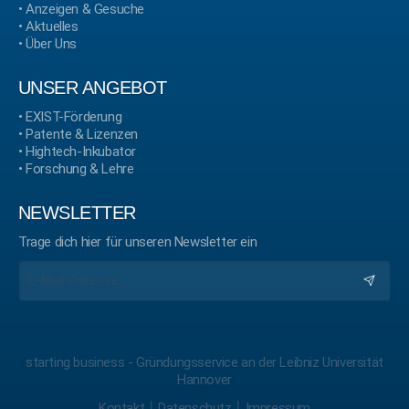
•
Anzeigen & Gesuche
•
Aktuelles
•
Über Uns
UNSER ANGEBOT
•
EXIST-Förderung
•
Patente & Lizenzen
•
Hightech-Inkubator
•
Forschung & Lehre
NEWSLETTER
Trage dich hier für unseren Newsletter ein
starting business - Gründungsservice an der Leibniz Universität
Hannover
Kontakt
￨
Datenschutz
￨
Impressum