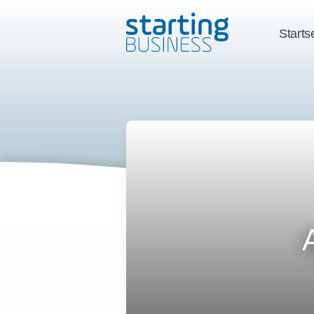
Starts
A