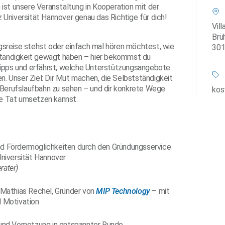
ist unsere Veranstaltung in Kooperation mit der
z Universität Hannover genau das Richtige für dich!
Vil
Brü
sreise stehst oder einfach mal hören möchtest, wie
301
tständigkeit gewagt haben – hier bekommst du
Tipps und erfährst, welche Unterstützungsangebote
en. Unser Ziel: Dir Mut machen, die Selbstständigkeit
n Berufslaufbahn zu sehen – und dir konkrete Wege
kos
die Tat umsetzen kannst.
nd Fördermöglichkeiten durch den Gründungsservice
Universität Hannover
rater)
. Mathias Rechel, Gründer von
MIP Technology
– mit
d Motivation
 und Vernetzung in entspannter Runde