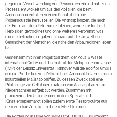
gegen die Verschwendung von Ressourcen ein und hat einen
Prozess entwickelt um aus den Abfällen, die beim
Ananasanbau entstehen einen Rohstoff für die
Papierindustrie herzustellen. Die Ananaspflanzen, die nach
der Ernte auf dem Feld zurück bleiben, werden aktuell mit
Herbiziden getrocknet und ohne weiteres verbrannt, was
einen erheblichen negativen Impact auf die Umwelt und
Gesundheit der Menschen, die nahe den Anbauregionen leben
hat.
Gemeinsam mit ihren Projektpartnern, der Aqua & Waste
international GmbH und das Institut für Mehrphasenprozesse
(IMP) der Leibniz Universität Hannover, will die eco:fibr GmbH
nun die Produktion von Zellstoff aus Ananaspflanzen in einem
industriellen Maßstab prüfen. Zu dessen Zweck soll eine
Pilotanlage zur Celluloseextraktion von Ananaspflanzen in
Niedersachsen aufgebaut werden. Zusammen mit
produzierenden Unternehmen in dem Spezial- und
Künstlerpapiermarkt sollen zudem erste Testprodukte aus
dem eco:fibr-Zellstoff auf dem Markt kommen.
Die Förderung in Höhe von insgesamt 800.000 Euro stammt