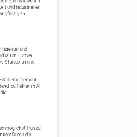
ustrie, im Bauwesen
it und industrieller
ngfristig zu
fizienter und
andhalten – etwa
s Startup an und
 Sicherheit erhöht
end, da Fehler im All
 die
en möglichst früh zu
tion: Durch die