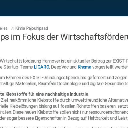
lles
Kimia Pajouhipaad
ups im Fokus der Wirtschaftsförde
Wirtschaftsförderung Hannover ist ein aktueller Beitrag zur EXIST-
nde Startup-Teams
LIGARO
, DeepVac und
Khema
vorgestellt werden
 im Rahmen des EXIST-Gründungsstipendiums gefördert und zeigen 
hhaltige Materialien, Raumfahrttechnologie und digitale Gesundheit
e Klebstoffe für eine nachhaltige Industrie
Ziel, herkömmliche Klebstoffe durch umweltfreundliche Alternative
rielle Klebelösungen bislang auf fossilen Rohstoffen basieren, setz
rialien. Diese neuen Klebstoffe sollen nicht nur ressourcenschonend
der sogar bessere Eigenschaften in Bezug auf Haltbarkeit und Leist