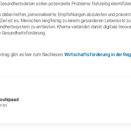
 Gesundheitsdaten sollen potenzielle Probleme frühzeitig identifizie
n dabei helfen, personalisierte Empfehlungen abzuleiten und präve
Ziel ist es, Menschen langfristig zu einem gesünderen Lebensstil z
undheitssystem zu entlasten. Khema verbindet damit digitale Innova
le Gesundheitsförderung.
itrag gibt es hier zum Nachlesen:
Wirtschaftsförderung in der Re
jouhipaad
ntin