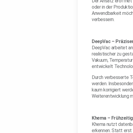
Der Ansatz eröffnet 
oder in der Produkti
Anwendbarkeit möchte
verbessern.
DeepVac – Präzise
DeepVac arbeitet an
realistischer zu ges
Vakuum, Temperaturs
entwickelt Technolog
Durch verbesserte Te
werden. Insbesondere
kaum korrigiert werde
Weiterentwicklung m
Khema – Frühzeitig
Khema nutzt datenbas
erkennen. Statt erst