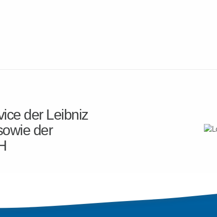
ice der Leibniz
sowie der
H