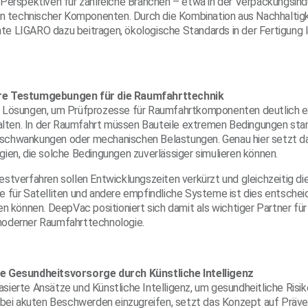
Perspektiven für zahlreiche Branchen – etwa in der Verpackungsind
on technischer Komponenten. Durch die Kombination aus Nachhaltigke
 LIGARO dazu beitragen, ökologische Standards in der Fertigung la
re Testumgebungen für die Raumfahrttechnik
 Lösungen, um Prüfprozesse für Raumfahrtkomponenten deutlich ef
talten. In der Raumfahrt müssen Bauteile extremen Bedingungen st
chwankungen oder mechanischen Belastungen. Genau hier setzt da
ien, die solche Bedingungen zuverlässiger simulieren können.
stverfahren sollen Entwicklungszeiten verkürzt und gleichzeitig die
 für Satelliten und andere empfindliche Systeme ist dies entscheid
n können. DeepVac positioniert sich damit als wichtiger Partner für
oderner Raumfahrttechnologie.
e Gesundheitsvorsorge durch Künstliche Intelligenz
ierte Ansätze und Künstliche Intelligenz, um gesundheitliche Risik
 bei akuten Beschwerden einzugreifen, setzt das Konzept auf Präven